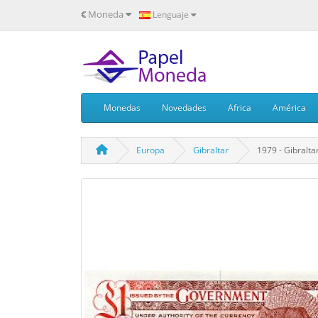
€
Moneda
Lenguaje
Monedas
Novedades
Africa
América
Europa
Gibraltar
1979 - Gibraltar