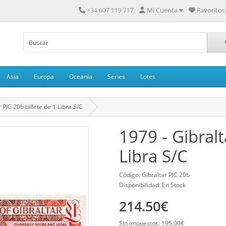
Mi Cuenta
Favoritos 
+34 607 119 717
Asia
Europa
Oceanía
Series
Lotes
 PIC 20b billete de 1 Libra S/C
1979 - Gibralt
Libra S/C
Código: Gibraltar PIC 20b
Disponibilidad: En Stock
214.50€
Sin impuestos: 195.00€