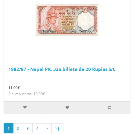
1982/87 - Nepal PIC 32a billete de 20 Rupias S/C
..
11.00€
Sin impuestos: 10.00€
1
2
3
4
>
>|