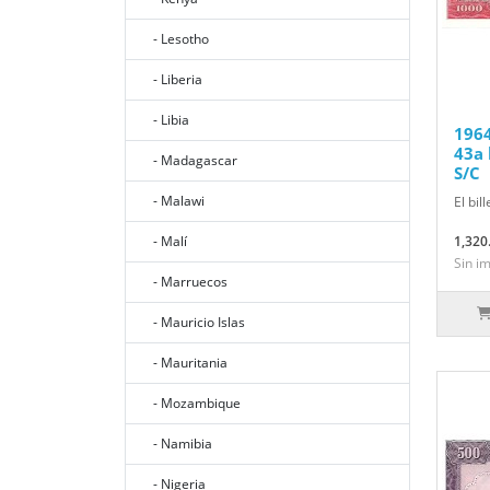
- Lesotho
- Liberia
- Libia
1964
43a 
- Madagascar
S/C
- Malawi
El bil
- Malí
1,320
Sin i
- Marruecos
- Mauricio Islas
- Mauritania
- Mozambique
- Namibia
- Nigeria