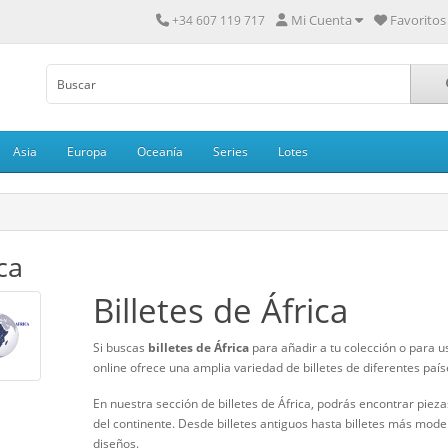
Mi Cuenta
Favoritos 
+34 607 119 717
Asia
Europa
Oceanía
Series
Lotes
ca
Billetes de África
Si buscas
billetes de África
para añadir a tu colección o para u
online ofrece una amplia variedad de billetes de diferentes país
En nuestra sección de billetes de África, podrás encontrar piezas
del continente. Desde billetes antiguos hasta billetes más mo
diseños.