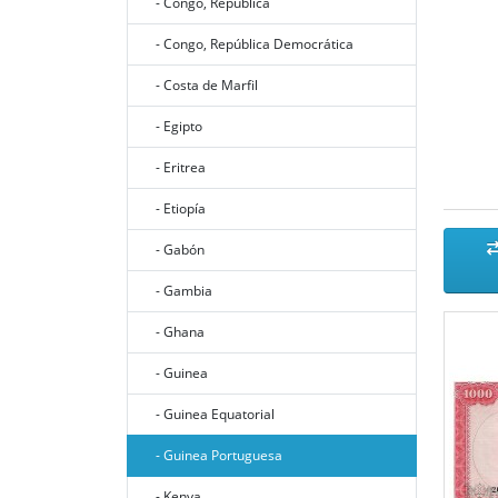
- Congo, República
- Congo, República Democrática
- Costa de Marfil
- Egipto
- Eritrea
- Etiopía
- Gabón
- Gambia
- Ghana
- Guinea
- Guinea Equatorial
- Guinea Portuguesa
- Kenya