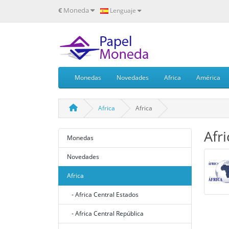
€
Moneda
Lenguaje
Monedas
Novedades
Africa
América
Africa
Africa
Afri
Monedas
Novedades
Africa
- Africa Central Estados
- Africa Central República