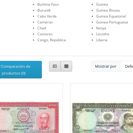
Burkina Faso
Guinea
Burundi
Guinea Bissau
Cabo Verde
Guinea Equatorial
Camerún
Guinea Portuguesa
Chad
Kenya
Comores
Lesotho
Congo, República
Liberia
Comparación de
Mostrar por
productos (0)