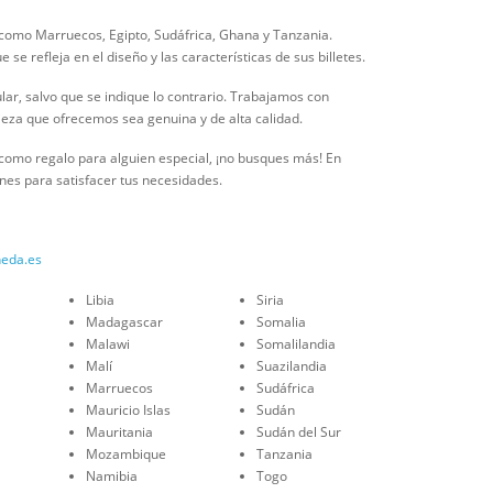
es como Marruecos, Egipto, Sudáfrica, Ghana y Tanzania.
 se refleja en el diseño y las características de sus billetes.
ular, salvo que se indique lo contrario. Trabajamos con
pieza que ofrecemos sea genuina y de alta calidad.
o como regalo para alguien especial, ¡no busques más! En
nes para satisfacer tus necesidades.
eda.es
Libia
Siria
Madagascar
Somalia
Malawi
Somalilandia
Malí
Suazilandia
Marruecos
Sudáfrica
Mauricio Islas
Sudán
Mauritania
Sudán del Sur
Mozambique
Tanzania
Namibia
Togo