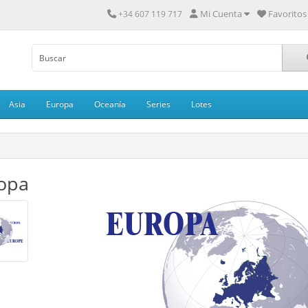
Mi Cuenta
Favoritos 
+34 607 119 717
Asia
Europa
Oceanía
Series
Lotes
opa