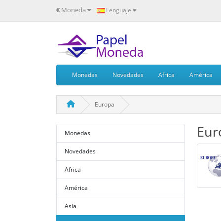
€
Moneda
Lenguaje
Monedas
Novedades
Africa
América
Europa
Eur
Monedas
Novedades
Africa
América
Asia