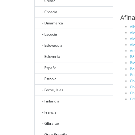
- Chipre
- Croacia
Afin
- Dinamarca
Al
Al
- Escocia
Al
Al
- Eslovaquia
Au
- Eslovenia
Bé
Bie
- España
Bo
Bu
- Estonia
Ch
Ch
- Feroe, Islas
Ch
Cr
- Finlandia
- Francia
- Gibraltar
- Gran Bretaña