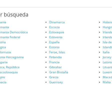
ar búsqueda
bania
Dinamarca
Holan
emania
Escocia
Hungr
emania Democrática
Eslovaquia
Irland
emania Federal
Eslovenia
Irland
stria
España
Isla d
lgica
Estonia
Island
lorrusia
Feroe, Islas
Italia
snia Herzegovina
Finlandia
Jersey
lgaria
Francia
Letoni
eca, República
Gibraltar
Lituan
ecoslovaquia
Gran Bretaña
Luxem
ipre
Grecia
Maced
oacia
Guernsey
Malta