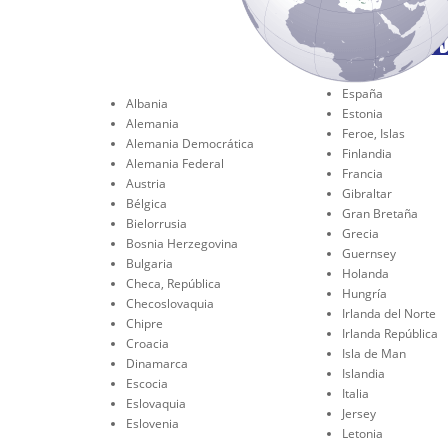
España
Albania
Estonia
Alemania
Feroe, Islas
Alemania Democrática
Finlandia
Alemania Federal
Francia
Austria
Gibraltar
Bélgica
Gran Bretaña
Bielorrusia
Grecia
Bosnia Herzegovina
Guernsey
Bulgaria
Holanda
Checa, República
Hungría
Checoslovaquia
Irlanda del Norte
Chipre
Irlanda República
Croacia
Isla de Man
Dinamarca
Islandia
Escocia
Italia
Eslovaquia
Jersey
Eslovenia
Letonia