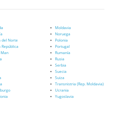
da
Moldavia
ía
Noruega
a del Norte
Polonia
a República
Portugal
e Man
Rumanía
ia
Rusia
Serbia
Suecia
a
Suiza
ia
Transnistria (Rep. Moldavia)
burgo
Ucrania
onia
Yugoslavia