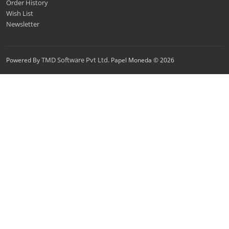
Order History
Wish List
Newsletter
TMD Software Pvt Ltd.
Powered By
Papel Moneda © 2026