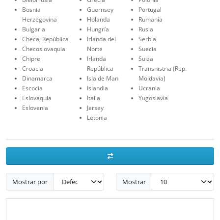
Bosnia
Guernsey
Portugal
Herzegovina
Holanda
Rumanía
Bulgaria
Hungría
Rusia
Checa, República
Irlanda del
Serbia
Checoslovaquia
Norte
Suecia
Chipre
Irlanda
Suiza
Croacia
República
Transnistria (Rep.
Dinamarca
Isla de Man
Moldavia)
Escocia
Islandia
Ucrania
Eslovaquia
Italia
Yugoslavia
Eslovenia
Jersey
Letonia
Mostrar por
Mostrar