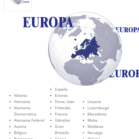
España
Albania
Estonia
Alemania
Feroe, Islas
Lituania
Alemania
Finlandia
Luxemburgo
Democrática
Francia
Macedonia
Alemania Federal
Gibraltar
Malta
Austria
Gran
Moldavia
Bélgica
Bretaña
Noruega
Bielorrusia
Grecia
Polonia