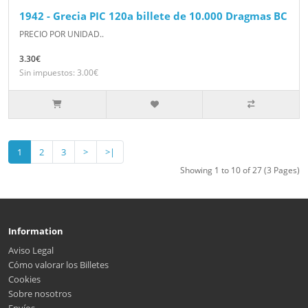
1942 - Grecia PIC 120a billete de 10.000 Dragmas BC
PRECIO POR UNIDAD..
3.30€
Sin impuestos: 3.00€
1
2
3
>
>|
Showing 1 to 10 of 27 (3 Pages)
Information
Aviso Legal
Cómo valorar los Billetes
Cookies
Sobre nosotros