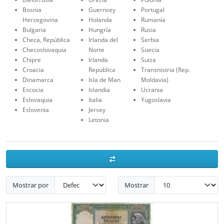
Bosnia
Guernsey
Portugal
Herzegovina
Holanda
Rumanía
Bulgaria
Hungría
Rusia
Checa, República
Irlanda del
Serbia
Checoslovaquia
Norte
Suecia
Chipre
Irlanda
Suiza
Croacia
República
Transnistria (Rep.
Dinamarca
Isla de Man
Moldavia)
Escocia
Islandia
Ucrania
Eslovaquia
Italia
Yugoslavia
Eslovenia
Jersey
Letonia
Mostrar por
Mostrar