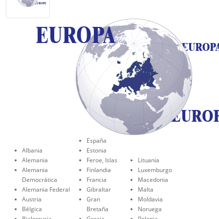
España
Albania
Estonia
Alemania
Feroe, Islas
Lituania
Alemania
Finlandia
Luxemburgo
Democrática
Francia
Macedonia
Alemania Federal
Gibraltar
Malta
Austria
Gran
Moldavia
Bélgica
Bretaña
Noruega
Bielorrusia
Grecia
Polonia