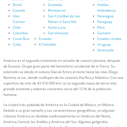
Brasil
Granada
Antillas
Canada
Montserrat
Holandesas
Islas
San Cristóbal de Las
Nicaragua
Caiman
Nieves o Saint Kitt
Paraguay
Chile
Santa Lucia
Perú
Colombia
San Vincente
Surinam
Costa Rica
Ecuador
Estados Unidos
Cuba
El Salvador
Uruguay
Venezuela
América es el segundo continente en tamaño de nuestro planeta, después
de Eurasia. Ocupa gran parte del hemisferio occidental de la Tierra. Su
extensión va desde el océano Glacial Ártico al norte hasta las islas Diego
Ramírez al sur, donde confluyen de los océanos Pacífico y Atlántico. Con una
superficie de más de 43 316 000 km², es la segunda masa de tierra más
grande existente y además concentra cerca del 12 % de la población
humana.
La ciudad más poblada de América es la Ciudad de México, en México.
Debido a su gran tamaño y sus características geográficas, en algunas
culturas América es dividida tradicionalmente en América del Norte,
América Central, las Antillas y América del Sur. Algunos geógrafos