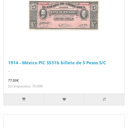
1914 - México PIC S531b billete de 5 Pesos S/C
..
77.00€
Sin impuestos: 70.00€