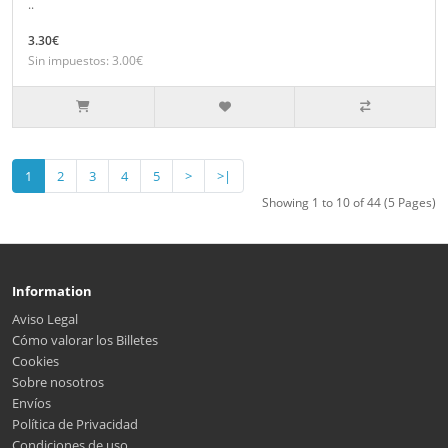
..
3.30€
Sin impuestos: 3.00€
1
2
3
4
5
>
>|
Showing 1 to 10 of 44 (5 Pages)
Information
Aviso Legal
Cómo valorar los Billetes
Cookies
Sobre nosotros
Envíos
Política de Privacidad
Condiciones de uso